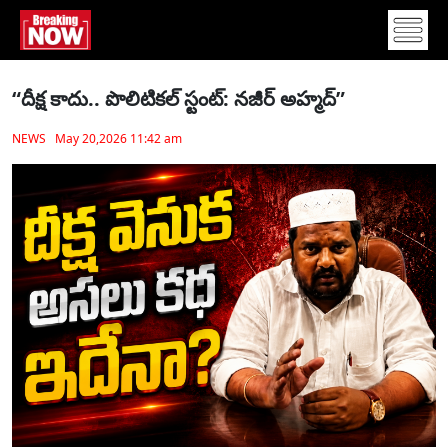
“దీక్ష కాదు.. పొలిటికల్ స్టంట్: నజీర్ అహ్మద్”
NEWS May 20,2026 11:42 am