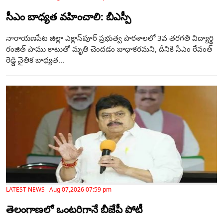
సీఎం బాధ్యత వహించాలి: బీఎస్పీ
నారాయణపేట జిల్లా ఎక్లాస్‌పూర్ ప్రభుత్వ పాఠశాలలో 3వ తరగతి విద్యార్థి
రంజిత్ పాము కాటుతో మృతి చెందడం బాధాకరమని, దీనికి సీఎం రేవంత్
రెడ్డి నైతిక బాధ్యత...
LATEST NEWS Aug 07,2026 07:59 pm
తెలంగాణ‌లో ఒంటరిగానే బీజేపీ పోటీ