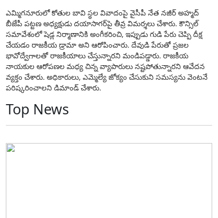
ఎమ్మిగనూరులో కోతుల బావి స్థల వివాదంపై వైసీపీ నేత నజీర్ అహ్మద్
బీజేపీ పట్టణ అధ్యక్షుడు దయాసాగర్‌పై తీవ్ర విమర్శలు చేశారు. కౌన్సిల్
సమావేశంలో షెడ్ల నిర్మాణానికి అంగీకరించి, ఇప్పుడు గుడి పేరు చెప్పి దీక్ష
చేయడం రాజకీయ డ్రామా అని ఆరోపించారు. దేవుడి పేరుతో ప్రజల
భావోద్వేగాలతో రాజకీయాలు చేస్తున్నారని మండిపడ్డారు. రాజకీయ
నాయకుల ఆరోపణల మధ్య చిన్న వ్యాపారులు నష్టపోతున్నారని ఆవేదన
వ్యక్తం చేశారు. అధికారులు, ఎమ్మెల్యే జోక్యం చేసుకుని సమస్యను వెంటనే
పరిష్కరించాలని డిమాండ్ చేశారు.
Top News