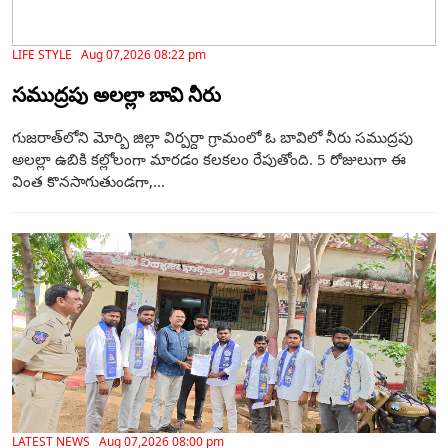
LIFE STYLE Aug 07,2026 08:22 pm
సముద్రపు అలల్లా బావి నీరు
గుజరాత్‌లోని మోర్బి జిల్లా విర్పర్దా గ్రామంలో ఓ బావిలో నీరు సముద్రపు
అలల్లా ఉబికి కల్లోలంగా మారడం కలకలం రేపుతోంది. 5 రోజులుగా ఈ
వింత కొనసాగుతుండగా,...
LATEST NEWS Aug 07,2026 08:00 pm