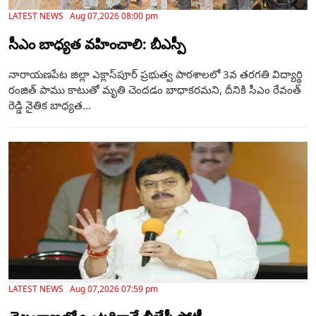
LATEST NEWS Aug 07,2026 08:00 pm
సీఎం బాధ్యత వహించాలి: బీఎస్పీ
నారాయణపేట జిల్లా ఎక్లాస్‌పూర్ ప్రభుత్వ పాఠశాలలో 3వ తరగతి విద్యార్థి
రంజిత్ పాము కాటుతో మృతి చెందడం బాధాకరమని, దీనికి సీఎం రేవంత్
రెడ్డి నైతిక బాధ్యత...
LATEST NEWS Aug 07,2026 07:59 pm