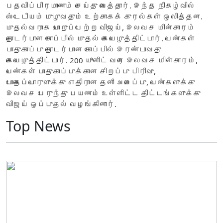
பதவிப்பிரமாணம் செய்து வைத்தார். இந்த நிகழ்வில்
ஸ்டேடியம் முழுவதும் உற்சாகக் குரல்கள் ஒலித்தன.
முதல்வராக பொறுப்பேற்ற விஜய், இலவச மின்சாரம்
தொடர்பான கோப்பில் முதல் கையெழுத்திட்டார். பெண்கள்
பாதுகாப்பு தொடர்பான கோப்பில் இரண்டாவது
கையெழுத்திட்டார். 200 யூனிட் வரை இலவச மின்சாரம்,
பெண்கள் பாதுகாப்புக்கான சிறப்பு பிரிவு,
போதைப்பொருளுக்கு எதிரான தனி அமைப்பு, பெண்களுக்கு
இலவச பேருந்து பயணம் உள்ளிட்ட திட்டங்களுக்கு
விஜய் ஒப்புதல் வழங்கினார்.
Top News