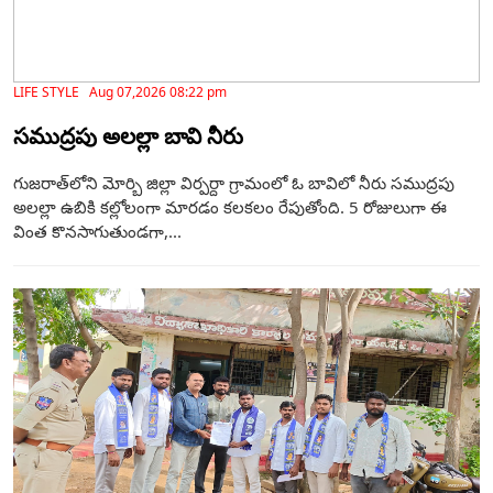
LIFE STYLE Aug 07,2026 08:22 pm
సముద్రపు అలల్లా బావి నీరు
గుజరాత్‌లోని మోర్బి జిల్లా విర్పర్దా గ్రామంలో ఓ బావిలో నీరు సముద్రపు
అలల్లా ఉబికి కల్లోలంగా మారడం కలకలం రేపుతోంది. 5 రోజులుగా ఈ
వింత కొనసాగుతుండగా,...