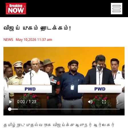
விஜய் யுகம் தொடக்கம்!
NEWS May 10,2026 11:37 am
தமிழ்நாடு முதல்வராக விஜய்க்கு ஆளுநர் ஆர்லேகர்