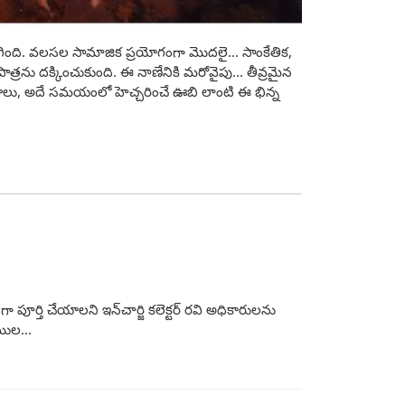
దిగింది. వలసల సామాజిక ప్రయోగంగా మొదలై... సాంకేతిక,
్రను దక్కించుకుంది. ఈ నాణేనికి మరోవైపు... తీవ్రమైన
కాశాలు, అదే సమయంలో హెచ్చరించే ఊబి లాంటి ఈ భిన్న
పూర్తి చేయాలని ఇన్‌చార్జి కలెక్టర్ రవి అధికారులను
ముల...