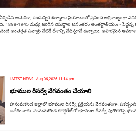
 ఏర్పడిన అమెరికా, రెండున్నర శతాబ్దాల ప్రయాణంలో ప్రపంచ అగ్రరాజ్యంగా ఎ
ంది. 1898-1945 మధ్య జరిగిన యుద్ధాల అనంతరం అంతర్జాతీయంగా పెద్దన్న పాత
 వంటి అంతర్గత సవాళ్లు నేటికీ దేశాన్ని వేధిస్తూనే ఉన్నాయి. అపారమైన అవ
LATEST NEWS Aug 06,2026 11:14 pm
భూముల రీసర్వే వేగవంతం చేయాలి
హనుమకొండ జిల్లాలో భూముల రీసర్వే ప్రక్రియను వేగవంతంగా, పకడ్బందీగా 
ఆదేశించారు. హనుమకొండ కలెక్టరేట్‌లో భూముల రీసర్వే పురోగతిపై భూ