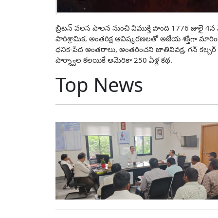
బ్రిటన్‌ వలస పాలన నుంచి విముక్తి పొంది 1776 జులై 4న
పారిశ్రామిక, అంతరిక్ష ఆవిష్కరణలతో అజేయ శక్తిగా మారి
ధనిక-పేద అంతరాలు, అంతరించని జాతివివక్ష, గన్ కల్చర్
పార్శ్వాల కలయికే అమెరికా 250 ఏళ్ల కథ.
Top News