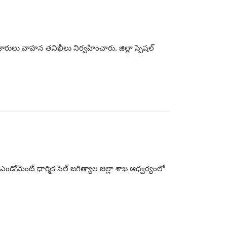
రులు వాహన తనిఖీలు నిర్వహించారు. జిల్లా స్పెషల్
 ఎండోమెంట్ ధార్మిక సెల్ జగిత్యాల జిల్లా శాఖ ఆధ్వర్యంలో