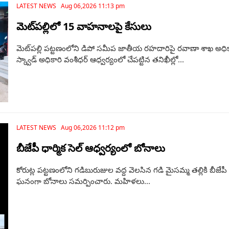
LATEST NEWS Aug 06,2026 11:13 pm
మెట్‌పల్లిలో 15 వాహనాలపై కేసులు
మెట్‌పల్లి పట్టణంలోని డిపో సమీప జాతీయ రహదారిపై రవాణా శాఖ అధికా
స్క్వాడ్ అధికారి వంశీధర్ ఆధ్వర్యంలో చేపట్టిన తనిఖీల్లో...
LATEST NEWS Aug 06,2026 11:12 pm
బీజేపీ ధార్మిక సెల్ ఆధ్వర్యంలో బోనాలు
కోరుట్ల పట్టణంలోని గడిబురుజుల వద్ద వెలసిన గడి మైసమ్మ తల్లికి బీజేపీ
ఘనంగా బోనాలు సమర్పించారు. మహిళలు...