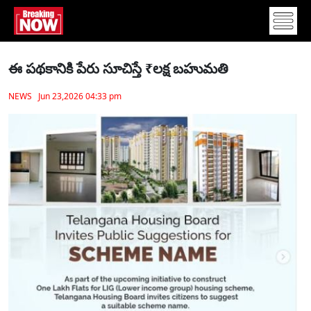
ఈ పథకానికి పేరు సూచిస్తే ₹లక్ష బహుమతి
NEWS Jun 23,2026 04:33 pm