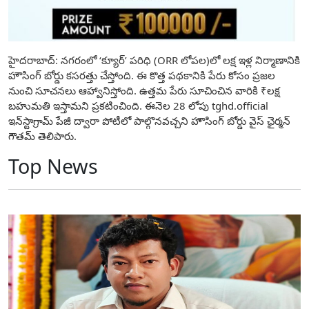
హైదరాబాద్‌: నగరంలో ‘క్యూర్‌’ పరిధి (ORR లోపల)లో లక్ష ఇళ్ల నిర్మాణానికి
హౌసింగ్‌ బోర్డు కసరత్తు చేస్తోంది. ఈ కొత్త పథకానికి పేరు కోసం ప్రజల
నుంచి సూచనలు ఆహ్వానిస్తోంది. ఉత్తమ పేరు సూచించిన వారికి ₹లక్ష
బహుమతి ఇస్తామ‌ని ప్రకటించింది. ఈనెల 28 లోపు tghd.official
ఇన్‌స్టాగ్రామ్‌ పేజీ ద్వారా పోటీలో పాల్గొనవచ్చని హౌసింగ్‌ బోర్డు వైస్‌ ఛైర్మన్‌
గౌతమ్‌ తెలిపారు.
Top News