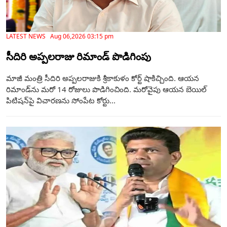
LATEST NEWS Aug 06,2026 03:15 pm
సీదిరి అప్పలరాజు రిమాండ్ పొడిగింపు
మాజీ మంత్రి సీదిరి అప్పలరాజుకి శ్రీకాకుళం కోర్ట్ షాకిచ్చింది. ఆయన
రిమాండ్‌ను మరో 14 రోజులు పొడిగించింది. మరోవైపు ఆయన బెయిల్‌
పిటిషన్‌పై విచారణను సోంపేట కోర్టు...