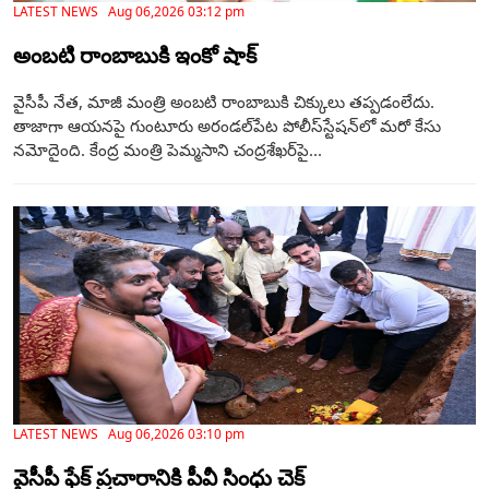
LATEST NEWS Aug 06,2026 03:12 pm
అంబటి రాంబాబుకి ఇంకో షాక్
వైసీపీ నేత, మాజీ మంత్రి అంబటి రాంబాబుకి చిక్కులు తప్పడంలేదు.
తాజాగా ఆయనపై గుంటూరు అరండల్‌పేట పోలీస్‌స్టేషన్‌లో మరో కేసు
నమోదైంది. కేంద్ర మంత్రి పెమ్మసాని చంద్రశేఖర్‌పై...
LATEST NEWS Aug 06,2026 03:10 pm
వైసీపీ ఫేక్ ప్రచారానికి పీవీ సింధు చెక్