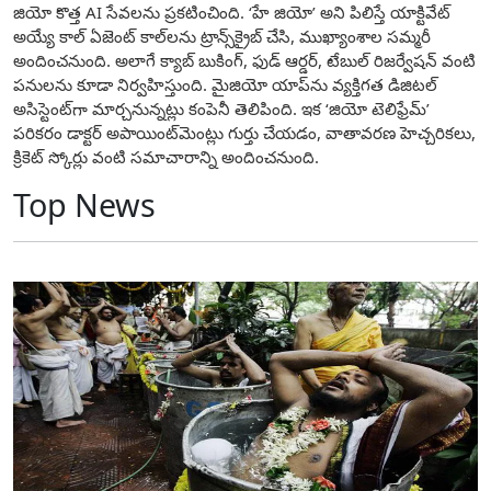
జియో కొత్త AI సేవలను ప్రకటించింది. ‘హే జియో’ అని పిలిస్తే యాక్టివేట్
అయ్యే కాల్ ఏజెంట్ కాల్‌లను ట్రాన్స్‌క్రైబ్ చేసి, ముఖ్యాంశాల సమ్మరీ
అందించనుంది. అలాగే క్యాబ్ బుకింగ్, ఫుడ్ ఆర్డర్, టేబుల్ రిజర్వేషన్ వంటి
పనులను కూడా నిర్వహిస్తుంది. మైజియో యాప్‌ను వ్యక్తిగత డిజిటల్
అసిస్టెంట్‌గా మార్చనున్నట్లు కంపెనీ తెలిపింది. ఇక ‘జియో టెలిఫ్రేమ్’
పరికరం డాక్టర్ అపాయింట్‌మెంట్లు గుర్తు చేయడం, వాతావరణ హెచ్చరికలు,
క్రికెట్ స్కోర్లు వంటి సమాచారాన్ని అందించనుంది.
Top News