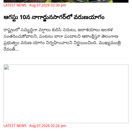
LATEST NEWS Aug 07,2026 02:30 pm
ఆగస్టు 10న నాగార్జునసాగర్‌లో వరుణయాగం
రాష్ట్రంలో సమృద్ధిగా వర్షాలు కురిసి నదులు, జలాశయాలు జలకళ
సంతరించుకోవాలని, పంటలు బాగా పండాలని ఆకాంక్షిస్తూ తెలంగాణ
ప్రభుత్వం వరుణ యాగం నిర్వహించాలని నిర్ణయించింది. ముఖ్యమంత్రి
రేవంత్...
LATEST NEWS Aug 07,2026 02:26 pm