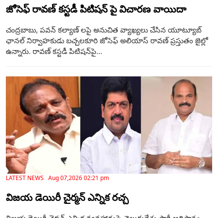
జోసెఫ్ రావణ్ కస్టడీ పిటిషన్ పై విచారణ వాయిదా
చంద్రబాబు, పవన్ కల్యాణ్ లపై అనుచిత వ్యాఖ్యలు చేసిన యూట్యూబ్
ఛానల్ నిర్వాహకుడు బచ్చలకూరి జోసెఫ్ అలియాస్ రావణ్ ప్రస్తుతం జైల్లో
ఉన్నారు. రావణ్ కస్టడీ పిటిషన్‌పై...
LATEST NEWS Aug 07,2026 02:21 pm
విజయ డెయిరీ చైర్మన్ ఎన్నిక రచ్చ