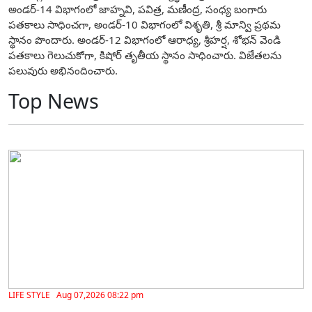
అండర్-14 విభాగంలో జాహ్నవి, పవిత్ర, మణీంద్ర, సంధ్య బంగారు
పతకాలు సాధించగా, అండర్-10 విభాగంలో విశృతి, శ్రీ మాన్వి ప్రథమ
స్థానం పొందారు. అండర్-12 విభాగంలో ఆరాధ్య, శ్రీహర్ష, శోభన్ వెండి
పతకాలు గెలుచుకోగా, కిషోర్ తృతీయ స్థానం సాధించారు. విజేతలను
పలువురు అభినందించారు.
Top News
LIFE STYLE Aug 07,2026 08:22 pm