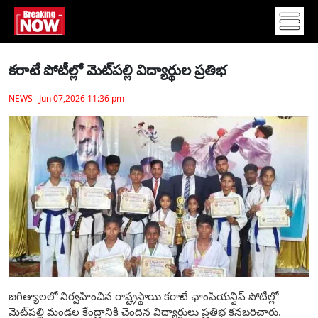
కరాటే పోటీల్లో మెట్‌పల్లి విద్యార్థుల ప్రతిభ
NEWS Jun 07,2026 11:36 pm
జగిత్యాలలో నిర్వహించిన రాష్ట్రస్థాయి కరాటే ఛాంపియన్షిప్ పోటీల్లో
మెట్‌పల్లి మండల కేంద్రానికి చెందిన విద్యార్థులు ప్రతిభ కనబరిచారు.