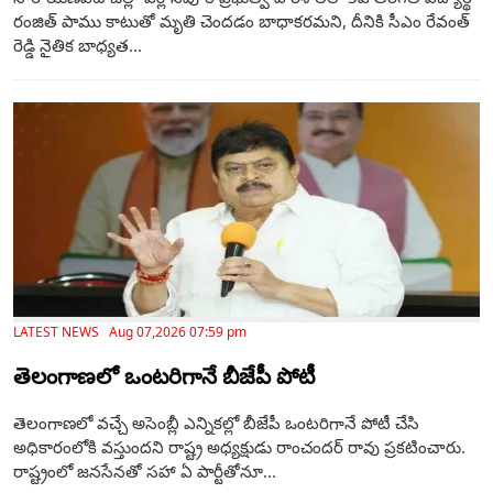
రంజిత్ పాము కాటుతో మృతి చెందడం బాధాకరమని, దీనికి సీఎం రేవంత్
రెడ్డి నైతిక బాధ్యత...
LATEST NEWS Aug 07,2026 07:59 pm
తెలంగాణ‌లో ఒంటరిగానే బీజేపీ పోటీ
తెలంగాణలో వచ్చే అసెంబ్లీ ఎన్నికల్లో బీజేపీ ఒంటరిగానే పోటీ చేసి
అధికారంలోకి వస్తుందని రాష్ట్ర అధ్యక్షుడు రాంచందర్ రావు ప్రకటించారు.
రాష్ట్రంలో జనసేనతో సహా ఏ పార్టీతోనూ...