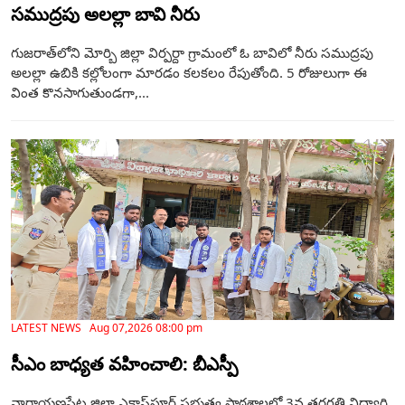
సముద్రపు అలల్లా బావి నీరు
గుజరాత్‌లోని మోర్బి జిల్లా విర్పర్దా గ్రామంలో ఓ బావిలో నీరు సముద్రపు
అలల్లా ఉబికి కల్లోలంగా మారడం కలకలం రేపుతోంది. 5 రోజులుగా ఈ
వింత కొనసాగుతుండగా,...
LATEST NEWS Aug 07,2026 08:00 pm
సీఎం బాధ్యత వహించాలి: బీఎస్పీ
నారాయణపేట జిల్లా ఎక్లాస్‌పూర్ ప్రభుత్వ పాఠశాలలో 3వ తరగతి విద్యార్థి