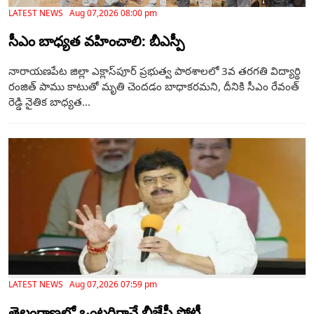
LATEST NEWS Aug 07,2026 08:00 pm
సీఎం బాధ్యత వహించాలి: బీఎస్పీ
నారాయణపేట జిల్లా ఎక్లాస్‌పూర్ ప్రభుత్వ పాఠశాలలో 3వ తరగతి విద్యార్థి
రంజిత్ పాము కాటుతో మృతి చెందడం బాధాకరమని, దీనికి సీఎం రేవంత్
రెడ్డి నైతిక బాధ్యత...
LATEST NEWS Aug 07,2026 07:59 pm
తెలంగాణ‌లో ఒంటరిగానే బీజేపీ పోటీ