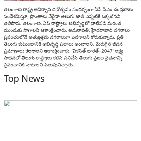
తెలంగాణ రాష్ట్ర ఆవిర్భావ దినోత్సవం సందర్భంగా ఏపీ సీఎం చంద్ర‌బాబు
సందేశ‌మిస్తూ, ప్రాంతాలు వేరైనా తెలుగు జాతి ఎప్పటికీ ఒక్కటేనని
తెలిపారు. తెలంగాణ, ఏపీ రాష్ట్రాలు అభివృద్ధిలో పోటీపడి మరింత
ముందుకు సాగాలని ఆకాంక్షించారు. అమరావతి, హైదరాబాద్ నగరాలు
ప్రపంచంలోనే అత్యుత్తమ నగరాలుగా ఎదగాలని కోరుకున్నారు. ప్రతి
తెలుగు కుటుంబానికి అభివృద్ధి ఫలాలు అందాలని, మెరుగైన జీవన
ప్రమాణాలు కలగాలని ఆకాంక్షించారు. ‘వికసిత్ భారత్–2047’ లక్ష్య
సాధనలో తెలుగు రాష్ట్రాలు కలిసి పనిచేసి తెలుగు ప్రజల వైభవాన్ని
ప్రపంచానికి చాటాలని పిలుపునిచ్చారు.
Top News