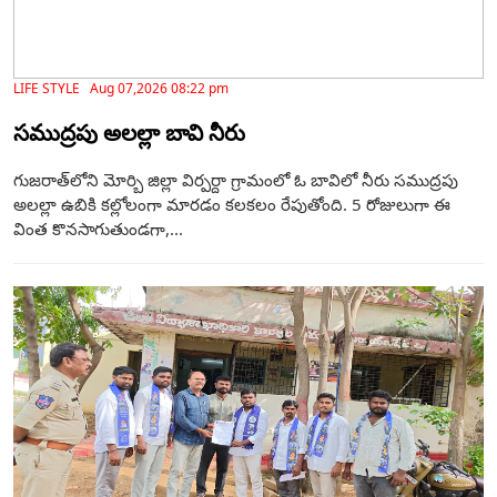
LIFE STYLE Aug 07,2026 08:22 pm
సముద్రపు అలల్లా బావి నీరు
గుజరాత్‌లోని మోర్బి జిల్లా విర్పర్దా గ్రామంలో ఓ బావిలో నీరు సముద్రపు
అలల్లా ఉబికి కల్లోలంగా మారడం కలకలం రేపుతోంది. 5 రోజులుగా ఈ
వింత కొనసాగుతుండగా,...