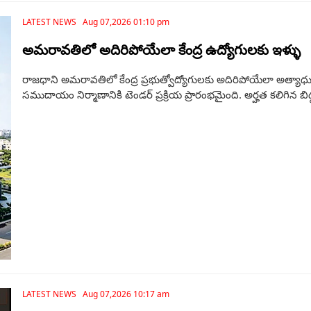
LATEST NEWS Aug 07,2026 01:10 pm
అమరావతిలో అదిరిపోయేలా కేంద్ర ఉద్యోగులకు ఇళ్ళు
రాజధాని అమరావతిలో కేంద్ర ప్రభుత్వోద్యోగులకు అదిరిపోయేలా అత్యాధ
సముదాయం నిర్మాణానికి టెండర్‌ ప్రక్రియ ప్రారంభమైంది. అర్హత కలిగిన బిడ్డర
LATEST NEWS Aug 07,2026 10:17 am