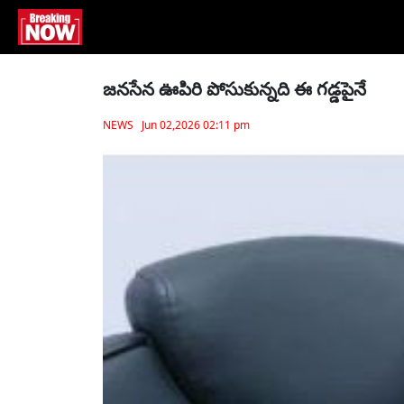
జనసేన ఊపిరి పోసుకున్నది ఈ గడ్డపైనే
NEWS Jun 02,2026 02:11 pm