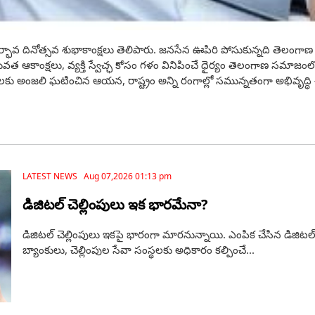
ఆవిర్భావ దినోత్సవ శుభాకాంక్షలు తెలిపారు. జనసేన ఊపిరి పోసుకున్నది తెలంగ
ఆకాంక్షలు, వ్యక్తి స్వేచ్ఛ కోసం గళం వినిపించే ధైర్యం తెలంగాణ సమాజంలో ఉ
అంజలి ఘటించిన ఆయన, రాష్ట్రం అన్ని రంగాల్లో సమున్నతంగా అభివృద్ధి చ
LATEST NEWS Aug 07,2026 01:13 pm
డిజిటల్ చెల్లింపులు ఇక భారమేనా?
డిజిటల్ చెల్లింపులు ఇకపై భారంగా మారనున్నాయి. ఎంపిక చేసిన డిజిటల్‌ లా
బ్యాంకులు, చెల్లింపుల సేవా సంస్థలకు అధికారం కల్పించే...