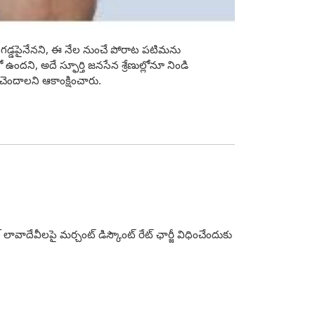
ాణ గడ్డపైనేనని, ఈ నేల నుంచే పోరాట పటిమను
ందని, అదే స్ఫూర్తి జనసేన శ్రేణుల్లోనూ నిండి
ెందాలని ఆకాంక్షించారు.
వాదేవీలపై మర్చంట్‌ డిస్కౌంట్‌ రేట్‌ ఛార్జీ విధించేందుకు