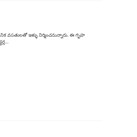
ునిక వసతులతో ఇళ్ళు నిర్మించనున్నారు. ఈ గృహ
్ల...