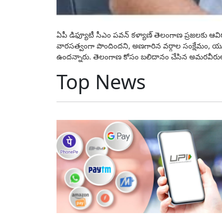
ఏపీ డిఫ్యూటీ సీఎం ప‌వ‌న్ క‌ళ్యాణ్‌ తెలంగాణ ప్రజలకు 
వారసత్వంగా పొందిందని, అణగారిన వర్గాల సంక్షేమం, యువత 
ఉందన్నారు. తెలంగాణ కోసం బలిదానం చేసిన అమరవీరులకు 
Top News