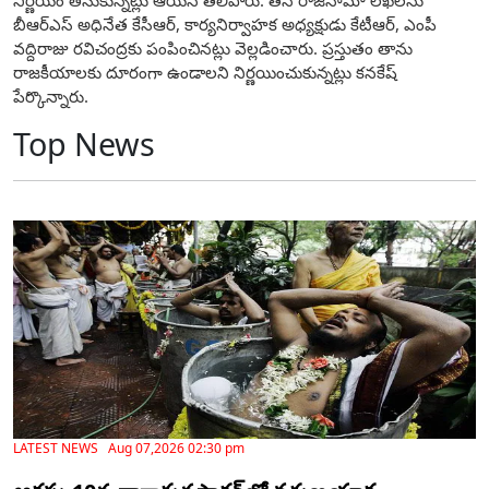
బీఆర్ఎస్ అధినేత కేసీఆర్, కార్యనిర్వాహక అధ్యక్షుడు కేటీఆర్, ఎంపీ
వద్దిరాజు రవిచంద్రకు పంపించినట్లు వెల్లడించారు. ప్రస్తుతం తాను
రాజకీయాలకు దూరంగా ఉండాలని నిర్ణయించుకున్నట్లు కనకేష్
పేర్కొన్నారు.
Top News
LATEST NEWS Aug 07,2026 02:30 pm