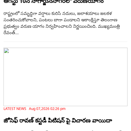
ఆగస్టు 10న నాగార్జునసాగర్‌లో వరుణయాగం
రాష్ట్రంలో సమృద్ధిగా వర్షాలు కురిసి నదులు, జలాశయాలు జలకళ
సంతరించుకోవాలని, పంటలు బాగా పండాలని ఆకాంక్షిస్తూ తెలంగాణ
ప్రభుత్వం వరుణ యాగం నిర్వహించాలని నిర్ణయించింది. ముఖ్యమంత్రి
రేవంత్...
LATEST NEWS Aug 07,2026 02:26 pm
జోసెఫ్ రావణ్ కస్టడీ పిటిషన్ పై విచారణ వాయిదా