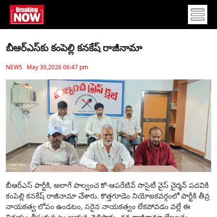
బీఆర్ఎస్‌కు కంపెల్లి కనకేష్ రాజీనామా
NEWS May 30,2026 06:47 pm
బీఆర్ఎస్ పార్టీకి, అలాగే పాల్వంచ కో-ఆపరేటివ్ సొసైటీ వైస్ చైర్మన్ పదవికి
కంపెల్లి కనకేష్ రాజీనామా చేశారు. కొత్తగూడెం నియోజకవర్గంలో పార్టీకి తీవ్ర
నాయకత్వ లోపం ఉండటం, సరైన నాయకత్వం లేకపోవడం వల్లే ఈ
నిర్ణయం తీసుకున్నట్లు ఆయన తెలిపారు. తన రాజీనామా లేఖలను