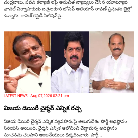
చంద్రబాబు, పవన్ కల్యాణ్ లపై అనుచిత వ్యాఖ్యలు చేసిన యూట్యూబ్
ఛానల్ నిర్వాహకుడు బచ్చలకూరి జోసెఫ్ అలియాస్ రావణ్ ప్రస్తుతం జైల్లో
ఉన్నారు. రావణ్ కస్టడీ పిటిషన్‌పై...
LATEST NEWS Aug 07,2026 02:21 pm
విజయ డెయిరీ చైర్మన్ ఎన్నిక రచ్చ
విజయ డెయిరీ చైర్మన్ ఎన్నిక వ్యవహారంపై తెలుగుదేశం పార్టీ అధిష్ఠానం
సీరియస్ అయింది. చైర్మన్ ఎన్నిక ఆలోచించి చేద్దామన్న అధిష్ఠానం
సూచనను చలసాని ఆంజనేయులు ధిక్కరించారు. పార్టీ...