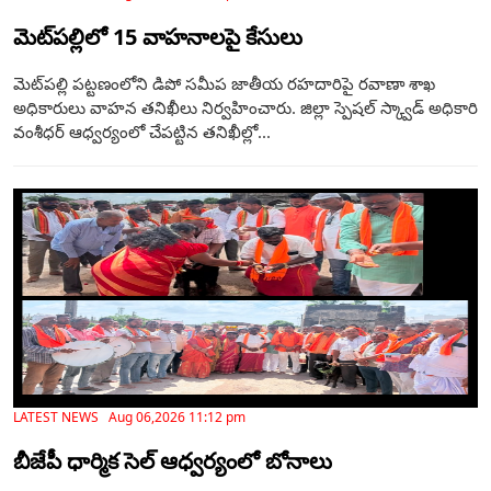
మెట్‌పల్లిలో 15 వాహనాలపై కేసులు
మెట్‌పల్లి పట్టణంలోని డిపో సమీప జాతీయ రహదారిపై రవాణా శాఖ
అధికారులు వాహన తనిఖీలు నిర్వహించారు. జిల్లా స్పెషల్ స్క్వాడ్ అధికారి
వంశీధర్ ఆధ్వర్యంలో చేపట్టిన తనిఖీల్లో...
LATEST NEWS Aug 06,2026 11:12 pm
బీజేపీ ధార్మిక సెల్ ఆధ్వర్యంలో బోనాలు