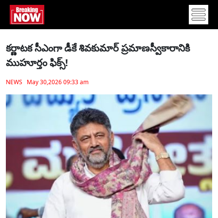
కర్ణాటక సీఎంగా డీకే శివకుమార్‌ ప్రమాణస్వీకారానికి
ముహూర్తం ఫిక్స్‌!
NEWS May 30,2026 09:33 am