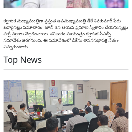
కర్ణాటక ముఖ్యమంత్రిగా ప్రస్తుత ఉపముఖ్యమంత్రి డీకే శివకుమార్‌ పేరు
ఖరారైనట్లు స‌మాచారం. జూన్‌ 3న ఆయన ప్రమాణ స్వీకారం చేయనున్నట్లు
పార్టీ వర్గాలు వెల్లడించాయి. శనివారం సాయంత్రం కర్ణాటక సీఎల్పీ
సమావేశం జరగనుంది. ఈ సమావేశంలో డీకేను శాసనసభాపక్ష నేతగా
ఎన్నుకుంటారు.
Top News