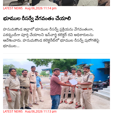
LATEST NEWS Aug 06,2026 11:14 pm
భూముల రీసర్వే వేగవంతం చేయాలి
హనుమకొండ జిల్లాలో భూముల రీసర్వే ప్రక్రియను వేగవంతంగా,
పకడ్బందీగా పూర్తి చేయాలని ఇన్‌చార్జి కలెక్టర్ రవి అధికారులను
ఆదేశించారు. హనుమకొండ కలెక్టరేట్‌లో భూముల రీసర్వే పురోగతిపై
భూముల...
LATEST NEWS Aug 06,2026 11:13 pm