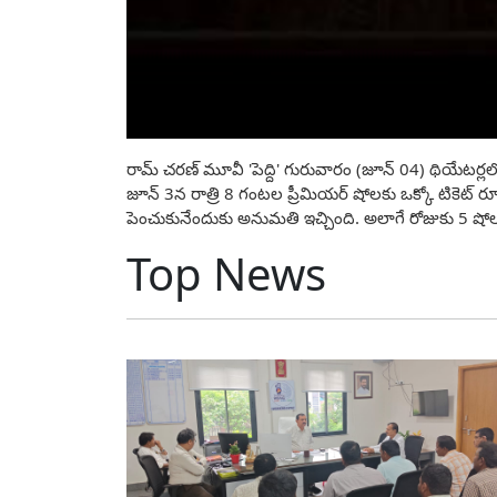
రామ్ చరణ్ మూవీ 'పెద్ది' గురువారం (జూన్ 04) థియేటర్లలో
జూన్ 3న రాత్రి 8 గంటల ప్రీమియర్ షోలకు ఒక్కో టికెట్ రూ.6
పెంచుకునేందుకు అనుమతి ఇచ్చింది. అలాగే రోజుకు 5 షోలు
Top News