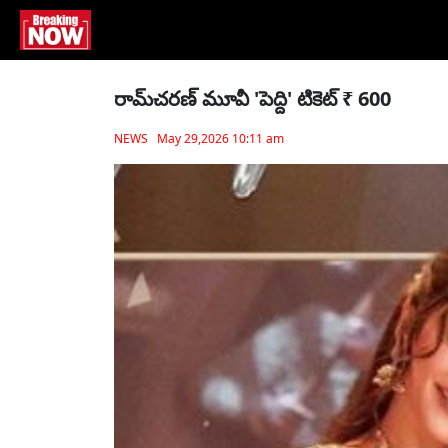
రామ్‌చ‌రణ్ మూవీ 'పెద్ది' టికెట్ ₹ 600
NEWS May 29,2026 10:11 am