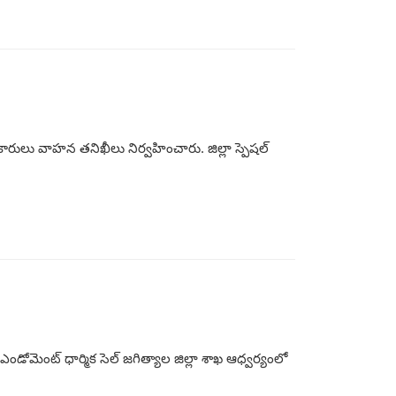
రులు వాహన తనిఖీలు నిర్వహించారు. జిల్లా స్పెషల్
 ఎండోమెంట్ ధార్మిక సెల్ జగిత్యాల జిల్లా శాఖ ఆధ్వర్యంలో