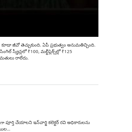
 కూడా జీవో తెచ్చుకుంది. ఏపీ ప్రభుత్వం అనుమతిచ్చింది.
స్క్రీన్లలో ₹100, మల్టీప్లెక్స్‌ల్లో ₹125
నుమ‌తులు రాలేదు.
పూర్తి చేయాలని ఇన్‌చార్జి కలెక్టర్ రవి అధికారులను
ముల...