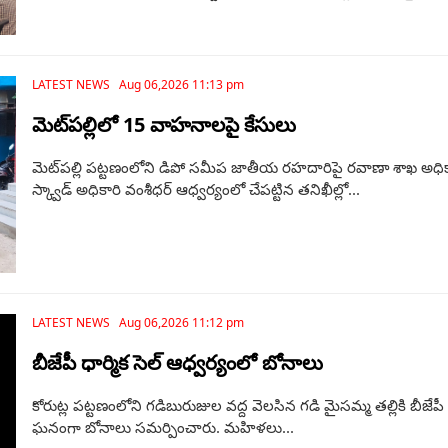
LATEST NEWS Aug 06,2026 11:13 pm
మెట్‌పల్లిలో 15 వాహనాలపై కేసులు
మెట్‌పల్లి పట్టణంలోని డిపో సమీప జాతీయ రహదారిపై రవాణా శాఖ అధికా
స్క్వాడ్ అధికారి వంశీధర్ ఆధ్వర్యంలో చేపట్టిన తనిఖీల్లో...
LATEST NEWS Aug 06,2026 11:12 pm
బీజేపీ ధార్మిక సెల్ ఆధ్వర్యంలో బోనాలు
కోరుట్ల పట్టణంలోని గడిబురుజుల వద్ద వెలసిన గడి మైసమ్మ తల్లికి బీజేపీ
ఘనంగా బోనాలు సమర్పించారు. మహిళలు...