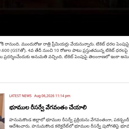
కి రానుంది. ముందురోజు రాత్రి ప్రీమియర్లు వేయనున్నారు. టికెట్ ధరల పెంపుపై
00 (GSTతో). 4వ తేదీ నుంచి 10 రోజుల పాటు ప్రస్తుతమున్న టికెట్ ధరలపై సింగిల్ 
 ప్రదర్శించేందుకు అనుమ‌తి వ‌చ్చింది. టికెట్ పెంపుపై తెలంగాణ‌లో ఇంకా అ
LATEST NEWS Aug 06,2026 11:14 pm
భూముల రీసర్వే వేగవంతం చేయాలి
హనుమకొండ జిల్లాలో భూముల రీసర్వే ప్రక్రియను వేగవంతంగా, పకడ్బందీగా 
ఆదేశించారు. హనుమకొండ కలెక్టరేట్‌లో భూముల రీసర్వే పురోగతిపై భూ