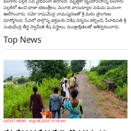
బంగారు పల్లకి సేవ వైభవంగా జరిగింది. మృత్తికా బృందావనాన్ని బంగారు
పల్లకిలో ఉంచి భాజా భజంత్రీలు, మంగళ వాయిద్యాల నడుమ ఘనంగా
ఊరేగించారు. నమో రాఘవేంద్ర నామస్మరణతో శ్రీ మఠం ప్రాంగణం
మార్మోగింది. సేవలో పాల్గొన్న భక్తులకు విశేష దర్శనం కల్పించి, పీఠాధిపతి శ్రీ
సుభుధేంద్ర తీర్థ స్వామీజీ శేష వస్త్రాలు, మంత్రాక్షితలతో ఆశీర్వదించారు.
Top News
LATEST NEWS Aug 08,2026 10:18 am