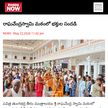
రాఘవేంద్రస్వామి మఠంలో భక్తుల సంద‌డి
NEWS May 22,2026 11:42 pm
పవిత్ర తుంగభద్ర తీరం మంత్రాలయం శ్రీ రాఘవేంద్ర స్వామి మఠంలో