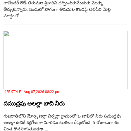
రాజేందర్‌ గౌడ్ తిరుమల శ్రీవారిని దర్శించుకునేందుకు మొక్కు
తీర్చుకున్నారు. ఇందులో భాగంగా తిరుమల కొండపై అలిపిరి మెట్ల
మార్గంలో...
LIFE STYLE Aug 07,2026 08:22 pm
సముద్రపు అలల్లా బావి నీరు
గుజరాత్‌లోని మోర్బి జిల్లా విర్పర్దా గ్రామంలో ఓ బావిలో నీరు సముద్రపు
అలల్లా ఉబికి కల్లోలంగా మారడం కలకలం రేపుతోంది. 5 రోజులుగా ఈ
వింత కొనసాగుతుండగా,...