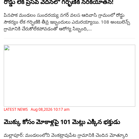
రోడ్డు లేక ప్రసవ వేదనలో గర్భిణికి నరకయాతన!
పినపాక మండలం సుందరయ్య నగర్ వలస ఆదివాసి గ్రామంలో రోడ్డు
సౌకర్యం లేక గర్భిణికి తీవ్ర ఇబ్బందులు ఎదురయ్యాయి. 108 అంబులెన్స్
గ్రామానికి చేరుకోలేకపోవడంతో ఆరోగ్య సిబ్బంది,...
LATEST NEWS Aug 08,2026 10:17 am
మొక్కు కోసం మోకాళ్లపై 101 మెట్లు ఎక్కిన భక్తుడు
మల్లాపూర్: మండలంలోని వెంకట్రావుపేట గ్రామానికి చెందిన మోత్కూరి