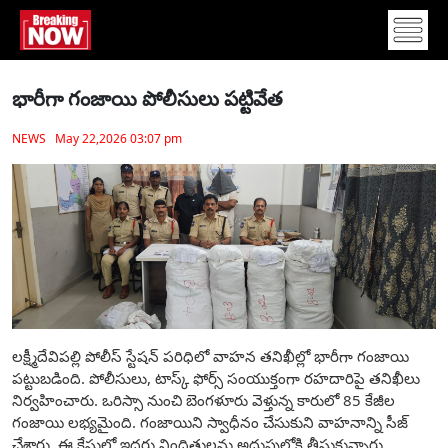
భారీగా గంజాయి పోలీసులు పట్టివేత
NEWS May 22,2026 03:07 pm
లక్ష్మీదేవిపల్లి పోలీస్ స్టేషన్ పరిధిలో వాహన తనిఖీల్లో భారీగా గంజాయి
పట్టుబడింది. పోలీసులు, టాస్క్ ఫోర్స్ సంయుక్తంగా రహదారిపై తనిఖీలు
నిర్వహించారు. ఒరిస్సా నుంచి బెంగళూరు వెళ్తున్న కారులో 85 కేజీల
గంజాయి లభ్యమైంది. గంజాయిని స్వాధీనం చేసుకుని వాహనాన్ని సీజ్
చేశారు. ఈ కేసులో ఇద్దరు నిందితులను అదుపులోకి తీసుకున్నారు.