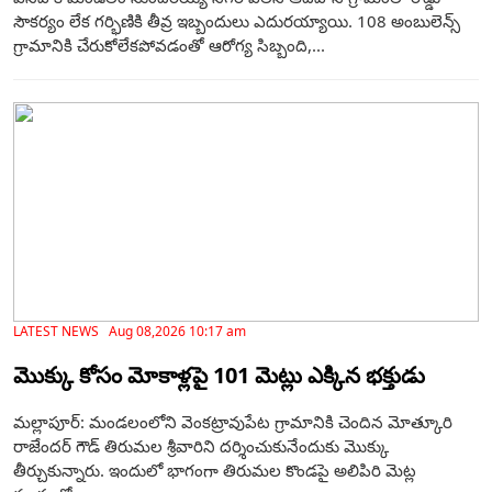
సౌకర్యం లేక గర్భిణికి తీవ్ర ఇబ్బందులు ఎదురయ్యాయి. 108 అంబులెన్స్
గ్రామానికి చేరుకోలేకపోవడంతో ఆరోగ్య సిబ్బంది,...
LATEST NEWS Aug 08,2026 10:17 am
మొక్కు కోసం మోకాళ్లపై 101 మెట్లు ఎక్కిన భక్తుడు
మల్లాపూర్: మండలంలోని వెంకట్రావుపేట గ్రామానికి చెందిన మోత్కూరి
రాజేందర్‌ గౌడ్ తిరుమల శ్రీవారిని దర్శించుకునేందుకు మొక్కు
తీర్చుకున్నారు. ఇందులో భాగంగా తిరుమల కొండపై అలిపిరి మెట్ల