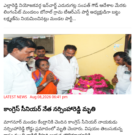
ఎల్లారెడ్డి నియోజకవర్గ ఇన్‌చార్జ్ ఎదురుగట్ల సంపత్ గౌడ్ ఆదేశాల మేరకు
లింగంపేట్ మండలం బోనాల్ గ్రామ టీఆర్‌ఎస్ పార్టీ అధ్యక్షుడిగా బట్టు
లక్ష్మణ్‌ను నియమించినట్లు మండల పార్టీ...
LATEST NEWS Aug 08,2026 06:41 pm
కాంగ్రెస్ సీనియర్ నేత నర్సింహారెడ్డి మృతి
మాగనూర్ మండల కేంద్రానికి చెందిన కాంగ్రెస్ సీనియర్ నాయకుడు
నర్సింహారెడ్డి రోడ్డు ప్రమాదంలో మృతి చెందారు. విషయం తెలుసుకున్న