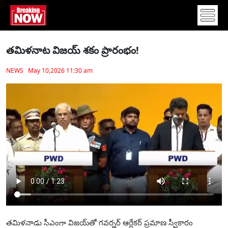
త‌మిళ‌నాట విజయ్ శ‌కం ప్రారంభం!
NEWS May 10,2026 11:30 am
త‌మిళ‌నాడు సీఎంగా విజయ్‌తో గవర్నర్‌ ఆర్లేకర్ ప్రమాణ స్వీకారం