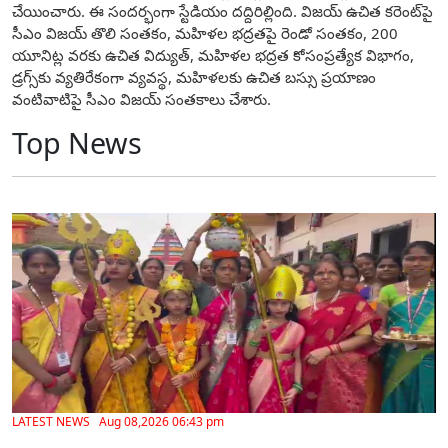
చేయించారు. ఈ సందర్భంగా స్టేడియం దద్దిరిల్లింది. విజ‌య్ ఉచిత కరెంట్‌పై
సీఎం విజయ్‌ తొలి సంతకం, మహిళల భద్రతపై రెండో సంతకం, 200
యూనిట్ల వరకు ఉచిత విద్యుత్‌, మహిళల భద్రత కోసంప్రత్యేక విభాగం,
డ్రగ్స్‌కు వ్యతిరేకంగా వ్యవస్థ, మహిళలకు ఉచిత బస్సు ప్రయాణం
వంటివాటిపై సీఎం విజ‌య్ సంత‌కాలు చేశారు.
Top News
LATEST NEWS Aug 08,2026 06:43 pm