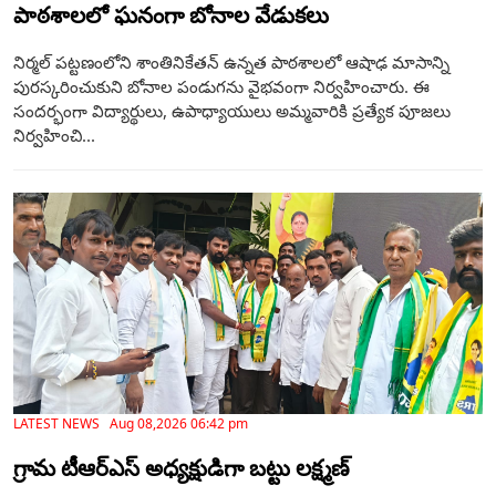
పాఠశాలలో ఘనంగా బోనాల వేడుకలు
నిర్మల్ పట్టణంలోని శాంతినికేతన్ ఉన్నత పాఠశాలలో ఆషాఢ మాసాన్ని
పురస్కరించుకుని బోనాల పండుగను వైభవంగా నిర్వహించారు. ఈ
సందర్భంగా విద్యార్థులు, ఉపాధ్యాయులు అమ్మవారికి ప్రత్యేక పూజలు
నిర్వహించి...
LATEST NEWS Aug 08,2026 06:42 pm
గ్రామ టీఆర్‌ఎస్ అధ్యక్షుడిగా బట్టు లక్ష్మణ్