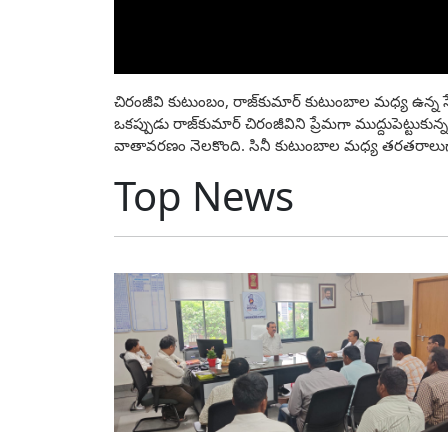
చిరంజీవి కుటుంబం, రాజ్‌కుమార్ కుటుంబాల మధ్య ఉన్న స్నేహ
ఒకప్పుడు రాజ్‌కుమార్ చిరంజీవిని ప్రేమగా ముద్దుపెట్టుకున్
వాతావరణం నెలకొంది. సినీ కుటుంబాల మధ్య తరతరాలుగా 
Top News