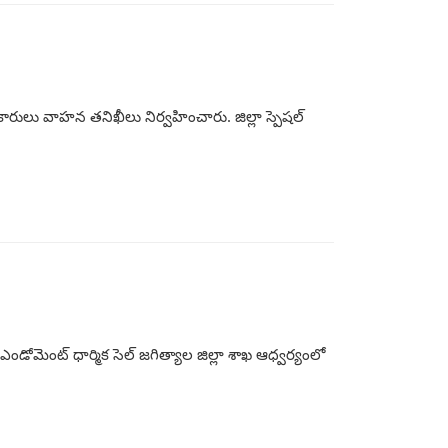
రులు వాహన తనిఖీలు నిర్వహించారు. జిల్లా స్పెషల్
 ఎండోమెంట్ ధార్మిక సెల్ జగిత్యాల జిల్లా శాఖ ఆధ్వర్యంలో