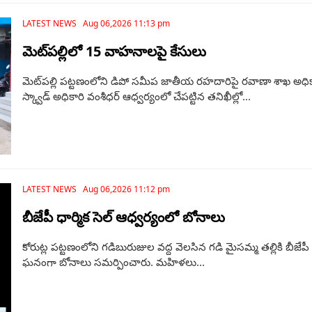
LATEST NEWS Aug 06,2026 11:13 pm
మెట్‌పల్లిలో 15 వాహనాలపై కేసులు
మెట్‌పల్లి పట్టణంలోని డిపో సమీప జాతీయ రహదారిపై రవాణా శాఖ అధికా
స్క్వాడ్ అధికారి వంశీధర్ ఆధ్వర్యంలో చేపట్టిన తనిఖీల్లో...
LATEST NEWS Aug 06,2026 11:12 pm
బీజేపీ ధార్మిక సెల్ ఆధ్వర్యంలో బోనాలు
కోరుట్ల పట్టణంలోని గడిబురుజుల వద్ద వెలసిన గడి మైసమ్మ తల్లికి బీజేపీ
ఘనంగా బోనాలు సమర్పించారు. మహిళలు...