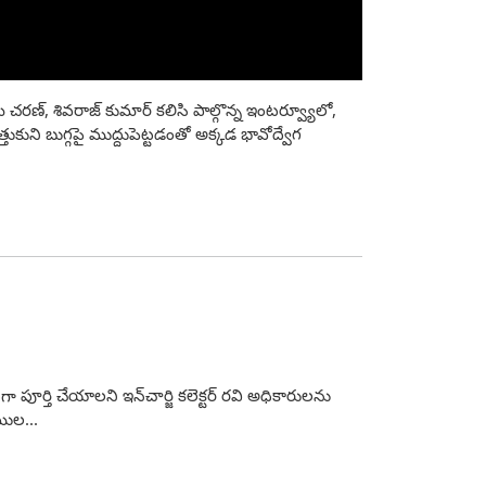
ర‌ణ్‌, శివ‌రాజ్ కుమార్ కలిసి పాల్గొన్న ఇంటర్వ్యూలో,
్తుకుని బుగ్గపై ముద్దుపెట్టడంతో అక్కడ భావోద్వేగ
పూర్తి చేయాలని ఇన్‌చార్జి కలెక్టర్ రవి అధికారులను
ముల...